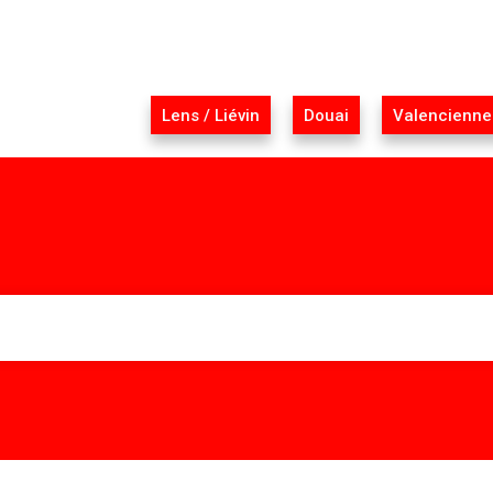
Lens / Liévin
Douai
Valencienne