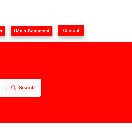
Contact
s
Hénin-Beaumont
Search