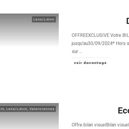
Lens/Liévin
OFFREEXCLUSIVE Votre BIL
jusqu'au​30/0​9/2024* Hors 
sur
...
voir davantage
Ec
nt
,
Lens/Liévin
,
Valenciennes
​Offre ​bilan visuel​Bilan vis