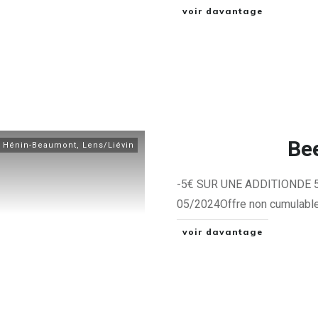
voir davantage
Be
,
Hénin-Beaumont
,
Lens/Liévin
-5€ SUR UNE ADDITIONDE 50
05/2024Offre non cumulable
voir davantage