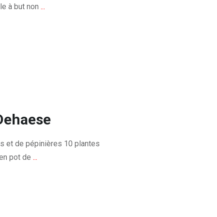
le à but non
...
Dehaese
s et de pépinières ​10 plantes
sen pot de
...