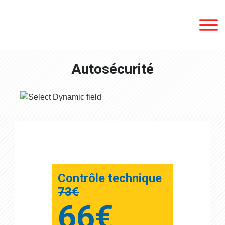
Lens
/
Autosécurité
Liévin
Douai
Valenciennes
Hénin-
Beaumont
Contact
Contrôle technique
73€
66€