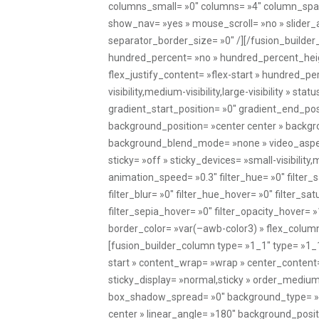
columns_small= »0″ columns= »4″ column_spaci
show_nav= »yes » mouse_scroll= »no » slider_
separator_border_size= »0″ /][/fusion_builder
hundred_percent= »no » hundred_percent_height
flex_justify_content= »flex-start » hundred_
visibility,medium-visibility,large-visibility 
gradient_start_position= »0″ gradient_end_posi
background_position= »center center » backgr
background_blend_mode= »none » video_aspect_
sticky= »off » sticky_devices= »small-visibility,
animation_speed= »0.3″ filter_hue= »0″ filter_sa
filter_blur= »0″ filter_hue_hover= »0″ filter_s
filter_sepia_hover= »0″ filter_opacity_hover=
border_color= »var(–awb-color3) » flex_colu
[fusion_builder_column type= »1_1″ type= »1_1″
start » content_wrap= »wrap » center_content= »
sticky_display= »normal,sticky » order_mediu
box_shadow_spread= »0″ background_type= »sing
center » linear_angle= »180″ background_posi