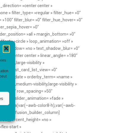
kies
gation
 peut
es