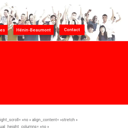
Contact
nes
Hénin-Beaumont
x »]Categories[/fusion_title][fusion_post_cards post_card= »16″ post_card_list_view= »0″ source= »terms » post_type= »post » out_of_stock= »include » show_hidden= »no » number_posts= »4″ offset= »0″ orderby= »date » orderby_term= »name » order= »DESC » upcoming_events_only= »yes » featured_events_only= »no » scrolling= »no » hide_on_mobile= »small-visibility,medium-visibility,large-visibility » layout= »grid » flex_align_items= »flex-start » columns_medium= »0″ columns_small= »0″ columns= »1″ column_spacing= »40″ row_spacing= »15″ separator_style_type= »single solid » separator_alignment= »center » autoplay= »no » show_nav= »yes » mouse_scroll= »no » slider_animation= »fade » animation_direction= »left » animation_speed= »0.3″ animation_delay= »0″ terms_by= »category » separator_sep_color= »hsla(var(–awb-color8-h),var(–awb-color8-s),var(–awb-color8-l),calc(var(–awb-color8-a) – 90%)) » /][/fusion_builder_column_inner][/fusion_builder_row_inner][fusion_builder_row_inner][fusion_builder_column_inner type= »1_1″ type= »1_1″ align_self= »auto » content_layout= »column » align_content= »flex-start » valign_content= »flex-start » content_wrap= »wrap » center_content= »no » column_tag= »div » target= »_self » hide_on_mobile= »small-visibility,medium-visibility,large-visibility » sticky_display= »normal,sticky » order_medium= »0″ order_small= »0″ hover_type= »none » border_style= »solid » box_shadow= »no » box_shadow_blur= »0″ box_shadow_spread= »0″ background_type= »single » gradient_start_position= »0″ gradient_end_position= »100″ gradient_type= »linear » radial_direction= »center center » linear_angle= »180″ background_position= »left top » background_repeat= »no-repeat » background_blend_mode= »none » filter_type= »regular » filter_hue= »0″ filter_saturation= »100″ filter_brightness= »100″ filter_contrast= »100″ filter_invert= »0″ filter_sepia= »0″ filter_opacity= »100″ filter_blur= »0″ filter_hue_hover= »0″ filter_saturation_hover= »100″ filter_brightness_hover= »100″ filter_contrast_hover= »100″ filter_invert_hover= »0″ filter_sepia_hover= »0″ filter_opacity_hover= »100″ filter_blur_hover= »0″ animation_direction= »left » animation_speed= »0.3″ last= »no » border_position= »all » margin_bottom= »0″ min_height= » » link= » »][fusion_title title_type= »text » rotation_effect= »bounceIn » display_time= »1200″ highlight_effect= »circle » loop_animation= »off » highlight_width= »9″ highlight_top_margin= »0″ title_link= »off » link_target= »_self » content_align= »left » size= »5″ text_shadow= »no » text_shadow_blur= »0″ gradient_font= »no » gradient_start_position= »0″ gradient_end_position= »100″ gradient_type= »linear » radial_directio