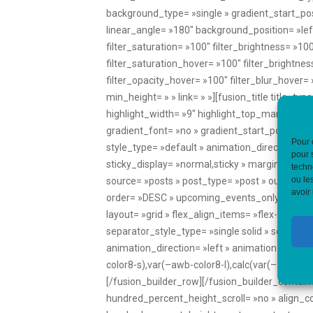
Pour 
pour 
techn
ou le
avoir 