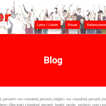
Lens / Liévin
Douai
Valencien
Blog
ing_right= »4% » min_height= » » link= » »][fusion_post_cards post_card= »13″ post_card_list_view= »0″ source= »posts » post_type= »post » out_of_stock= »include » show_hidden= »no » number_posts= »1″ orderby= »date » orderby_term= »name » order= »DESC » upcoming_events_only= »yes » featured_events_only= »no » scrolling= »no » hide_on_mobile= »small-visibility,medium-visibility,large-visibility » layout= »grid » flex_align_items= »flex-start » columns_medium= »0″ columns_small= »0″ columns= »1″ column_spacing= »1″ row_spacing= »100″ separator_style_type= »single solid » separator_alignment= »center » autoplay= »no » show_nav= »yes » mouse_scroll= »no » slider_animation= »fade » animation_direction= »left » animation_speed= »0.3″ animation_delay= »0″ margin_bottom= »0″ separator_border_size= »0″ terms_by= »category » offset= »0″ /][/fusion_builder_column][fusion_builder_column type= »1_3″ type= »1_3″ align_self= »auto » content_layout= »column » align_content= »flex-start » valign_content= »flex-start » content_wrap= »wrap » center_content= »no » column_tag= »div » target= »_self » hide_on_mobile= »small-visibility,medium-visibility,large-visibility » sticky_display= »normal,sticky » order_medium= »0″ order_small= »0″ padding_left= »5px » hover_type= »none » border_style= »solid » box_shadow= »no » box_shadow_blur= »0″ box_shadow_spread= »0″ background_type= »single » gradient_start_position= »0″ gradient_end_position= »100″ gradient_type= »linear » radial_direction= »center center » linear_angle= »180″ background_position= »left top » background_repeat= »no-repeat » background_blend_mode= »none » filter_type= »regular » filter_hue= »0″ filter_saturation= »100″ filter_brightness= »100″ filter_contrast= »100″ filter_invert= »0″ filter_sepia= »0″ filter_opacity= »100″ filter_blur= »0″ filter_hue_hover= »0″ filter_saturation_hover= »100″ filter_brightness_hover= »100″ filter_contrast_hover= »100″ filter_invert_hover= »0″ filter_sepia_hover= »0″ filter_opacity_hover= »100″ filter_blur_hover= »0″ animation_direction= »left » animation_speed= »0.3″ last= »no » border_position= »all » min_height= » » link= » »][fusion_builder_row_inner][fusion_builder_column_inner type= »1_1″ type= »1_1″ align_self= »auto » content_layout= »column » align_content= »flex-start » valign_content= »flex-start » content_wrap= »wrap » center_content= »no » column_tag= »div » target= »_self » hide_on_mobile= »small-visibility,medium-visibility,large-visibility » sticky_display= »normal,sticky » order_medium= »0″ order_small= »0″ hover_type= »none » border_style= »solid » box_shadow= »no » box_shadow_blur= »0″ box_shadow_spread= »0″ background_type= »single » gradient_start_position= »0″ gradient_end_position= »100″ gradient_type= »linear » radial_direction= »center center » linear_angle= »180″ background_position= »left top » background_repeat= »no-repeat » background_blend_mode= »none » filter_type= »regular » filter_hue= »0″ filter_saturation= »100″ filter_brightness= »100″ filter_contrast= »100″ filter_invert= »0″ filter_sepia= »0″ filter_opacity= »100″ filter_blur= »0″ filter_hue_hover= »0″ filter_saturation_hover= »100″ filter_brightness_hover= »100″ filter_contrast_hover= »100″ filter_invert_hover= »0″ filter_sepia_hover= »0″ filter_opacity_hover= »100″ filter_blur_hover= »0″ animation_direction= »left » animation_speed= »0.3″ margin_bottom= »40px » padding_top= »35px » padding_right= »35px » padding_bottom= »35px » padding_left= »35px » last= »no » border_position= »all » border_sizes_top= »1px » border_sizes_right= »1px » border_sizes_bottom= »1px » border_sizes_left= »1px » border_color= »hsla(var(–awb-color8-h),var(–awb-color8-s),var(–awb-color8-l),calc(var(–awb-color8-a) – 90%)) » min_height= » » link= » »][fusion_title title_type= »text » rotation_effect= »bounceIn » display_time= »1200″ highlight_effect= »circle » loop_animation= »off » highlight_width= »9″ highlight_top_margin= »0″ title_link= »off » link_target= »_self » content_align= »left » size= »5″ text_shadow= »no » text_shadow_blur= »0″ gradient_font= »no » gradient_start_position= »0″ gradient_end_position= »100″ gradient_type= »linear » radial_direction= »center center » linear_angle= »180″ style_type= »default » animation_direction= »left » animation_speed= »0.3″ hide_on_mobile= »small-visibility,medium-visibility,large-visibility » sticky_display= »normal,sticky » margin_bottom= »30p