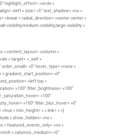
to » content_layout= »column »
div » target= »_self »
»0″ order_small= »0″ hover_type= »none »
» gradient_start_position= »0″
und_position= »left top »
ration= »100″ filter_brightness= »100″
lter_saturation_hover= »100″
acity_hover= »100″ filter_blur_hover= »0″
»true » min_height= » » link= » »]
clude » show_hidden= »no »
s » featured_events_only= »no »
= »stretch » columns_medium= »0″