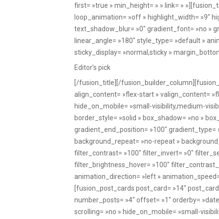
Editor’s pick
[/fusion_title][/fusion_builder_column][fusio
align_content= »flex-start » valign_content= »
hide_on_mobile= »small-visibility,medium-visibi
border_style= »solid » box_shadow= »no » box
gradient_end_position= »100″ gradient_type= »l
background_repeat= »no-repeat » background_bl
filter_contrast= »100″ filter_invert= »0″ filter_
filter_brightness_hover= »100″ filter_contrast_
animation_direction= »left » animation_speed= »
[fusion_post_cards post_card= »14″ post_card
number_posts= »4″ offset= »1″ orderby= »dat
scrolling= »no » hide_on_mobile= »small-visibil