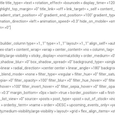
n_builder_column type= »1_1″ type= »1_1″ layout= »1_1″ align_self= »au
flex-start » content_wrap= »wrap » center_content= »no » column_tag= »
lity,large-visibility » sticky_display= »normal,sticky » order_medium= 
_shadow_blur= »0″ box_shadow_spread= »0″ background_type= »single 
inear » radial_direction= »center center » linear_angle= »180″ backgro
end_mode= »none » filter_type= »regular » filter_hue= »0″ filter_satu
sepia= »0″ filter_opacity= »100″ filter_blur= »0″ filter_hue_hover= »0″ fi
hover= »100″ filter_invert_hover= »0″ filter_sepia_hover= »0″ filter_op
0.3″ margin_bottom= »0px » last= »true » border_position= »all » first= 
_list_view= »0″ source= »posts » post_type= »post » out_of_stock= »in
e » orderby_term= »name » order= »DESC » upcoming_events_only= »ye
ity,medium-visibility,large-visibility » layout= »grid » flex_align_items