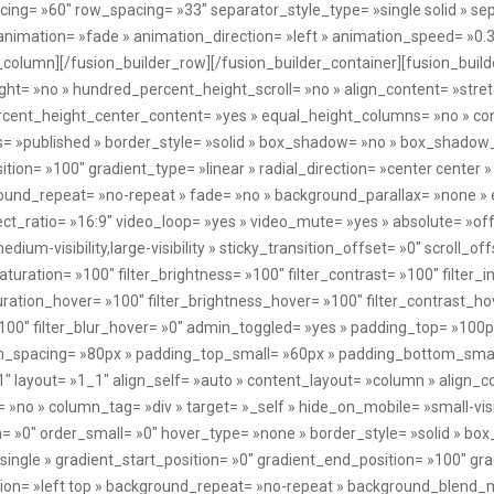
ng= »60″ row_spacing= »33″ separator_style_type= »single solid » sep
animation= »fade » animation_direction= »left » animation_speed= »0.
_column][/fusion_builder_row][/fusion_builder_container][fusion_builde
= »no » hundred_percent_height_scroll= »no » align_content= »stretch
percent_height_center_content= »yes » equal_height_columns= »no » co
» status= »published » border_style= »solid » box_shadow= »no » box_sha
tion= »100″ gradient_type= »linear » radial_direction= »center center »
ound_repeat= »no-repeat » fade= »no » background_parallax= »none » 
ratio= »16:9″ video_loop= »yes » video_mute= »yes » absolute= »off
medium-visibility,large-visibility » sticky_transition_offset= »0″ scroll_o
turation= »100″ filter_brightness= »100″ filter_contrast= »100″ filter_in
aturation_hover= »100″ filter_brightness_hover= »100″ filter_contrast_ho
 »100″ filter_blur_hover= »0″ admin_toggled= »yes » padding_top= »10
mn_spacing= »80px » padding_top_small= »60px » padding_bottom_small
 layout= »1_1″ align_self= »auto » content_layout= »column » align_con
no » column_tag= »div » target= »_self » hide_on_mobile= »small-visibili
m= »0″ order_small= »0″ hover_type= »none » border_style= »solid » b
le » gradient_start_position= »0″ gradient_end_position= »100″ gradi
tion= »left top » background_repeat= »no-repeat » background_blend_m