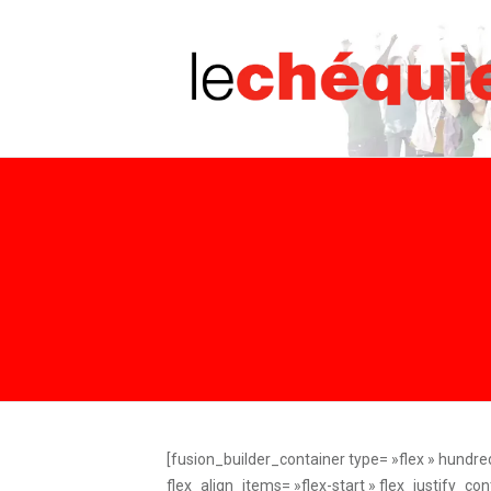
[fusion_builder_container type= »flex » hundred_percent= »no » hundred_percent_height= »no » hundred_percent_height_scroll= »no » align_content= »stretch » flex_align_items= »flex-start » flex_justify_content= »flex-start » hundred_percent_height_center_content= »yes » equal_height_columns= »no » container_tag= »div » hide_on_mobile= »small-visibility,medium-visibility,large-visibility » status= »published » border_style= »solid » box_shadow= »no » box_shadow_blur= »0″ box_shadow_spread= »0″ gradient_start_position= »0″ gradient_end_position= »100″ gradient_type= »linear » radial_direction= »center center » linear_angle= »180″ background_position= »center center » background_repeat= »no-repeat » fade= »no » background_parallax= »none » enable_mobile= »no » parallax_speed= »0.3″ background_blend_mode= »none » video_aspect_ratio= »16:9″ video_loop= »yes » video_mute= »yes » absolute= »off » absolute_devices= »small,medium,large » sticky= »off » sticky_devices= »small-visibility,medium-visibility,large-visibility » sticky_transition_offset= »0″ scroll_offset= »0″ animation_direction= »left » animation_speed= »0.3″ filter_hue= »0″ filter_saturation= »100″ filter_brightness= »100″ filter_contrast= »100″ filter_invert= »0″ filter_sepia= »0″ filter_opacity= »100″ filter_blur= »0″ filter_hue_hover= »0″ filter_saturation_hover= »100″ filter_brightness_hover= »100″ filter_contrast_hover= »100″ filter_invert_hover= »0″ filter_sepia_hover= »0″ filter_opacity_hover= »100″ filter_blur_hover= »0″ admin_toggled= »yes » padding_top= »60px » padding_bottom= »60px » border_color= »var(–awb-color3) »][fusion_builder_row][fusion_builder_column type= »2_3″ type= »2_3″ layout= »1_1″ align_self= »auto » content_layout= »column » align_content= »flex-start » valign_content= »flex-start » content_wrap= »wrap » center_content= »no » column_tag= »div » target= »_self » hide_on_mobile= »small-visibility,medium-visibility,large-visibility » sticky_display= »normal,sticky » order_medium= »0″ order_small= »0″ hover_type= »none » border_style= »solid » box_shadow= »no » box_shadow_blur= »0″ box_shadow_spread= »0″ background_type= »single » gradient_start_position= »0″ gradient_end_position= »100″ gradient_type= »linear » radial_direction= »center center » linear_angle= »180″ background_position= »left top » background_repeat= »no-repeat » background_blend_mode= »none » filter_type= »regular » filter_hue= »0″ filter_saturation= »100″ filter_brightness= »100″ filter_contrast= »100″ filter_invert= »0″ filter_sepia= »0″ filter_opacity= »100″ filter_blur= »0″ filter_hue_hover= »0″ filter_saturation_hover= »100″ filter_brightness_hover= »100″ filter_contrast_hover= »100″ filter_invert_hover= »0″ filter_sepia_hover= »0″ filter_opacity_hover= »100″ filter_blur_hover= »0″ animation_direction= »left » animation_speed= »0.3″ margin_bottom= »0px » last= »true » border_position= »all » first= »true » spac