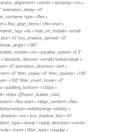
arator_alignment= »center » autoplay= »no »
3″ animation_delay= »0″
r_container type= »flex »
 » flex_align_items= »flex-start »
ntainer_tag= »div » hide_on_mobile= »small-
dow_blur= »0″ box_shadow_spread= »0″
 linear_angle= »180″
enable_mobile= »no » parallax_speed= »0.3″
 » absolute_devices= »small,medium,large »
ffset= »0″ animation_direction= »left »
vert= »0″ filter_sepia= »0″ filter_opacity= »100″
ver= »100″ filter_invert_hover= »0″
0px » padding_bottom= »100px »
= »60px »][fusion_builder_row]
tent= »flex-start » valign_content= »flex-
ty,medium-visibility,large-visibility »
ox_shadow= »no » box_shadow_blur= »0″
ent_type= »linear » radial_direction= »center
ode= »none » filter_type= »regular »